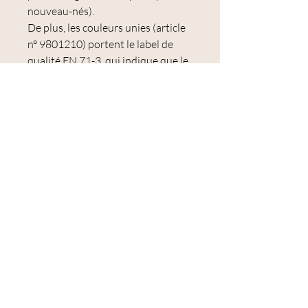
nouveau-nés).
De plus, les couleurs unies (article
n° 9801210) portent le label de
qualité EN 71-3, qui indique que le
fil est adapté à la fabrication de
jouets selon la norme de sécurité
européenne.
Le fil est lavable jusqu'à 40°C et est
disponible dans de nombreuses
couleurs et nuances.
Un premeir lavage à 60° est
préconisé par la marque pour
éviter un éventuel
dégorgement des couleurs par la
suite.
Une
pelote Catania de 50
grammes
a une longueur de
125
mètres