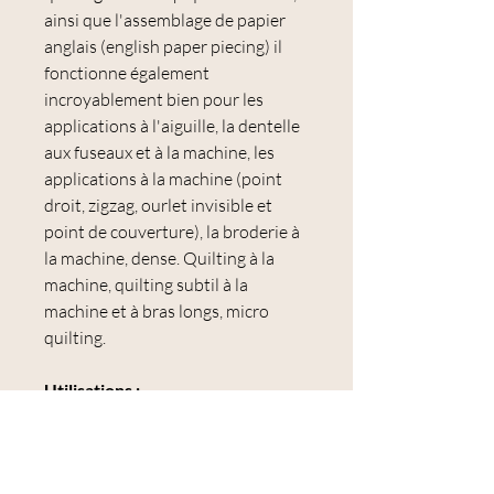
ainsi que l'assemblage de papier
anglais (english paper piecing) il
fonctionne également
incroyablement bien pour les
applications à l'aiguille, la dentelle
aux fuseaux et à la machine, les
applications à la machine (point
droit, zigzag, ourlet invisible et
point de couverture), la broderie à
la machine, dense. Quilting à la
machine, quilting subtil à la
machine et à bras longs, micro
quilting.
Utilisations :
application à l'aiguille, assemblage
de papier anglais, assemblage à la
main, dentelle aux fuseaux et à la