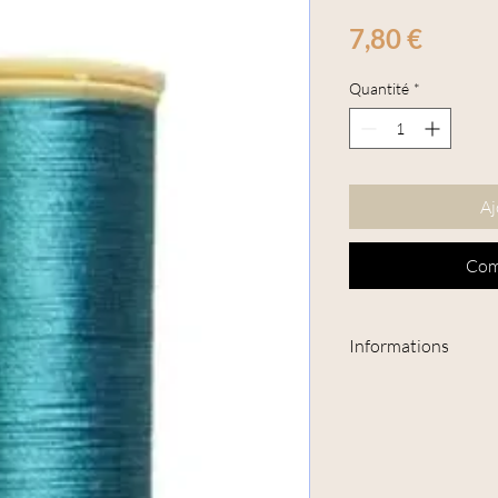
Prix
7,80 €
Quantité
*
Aj
Com
Informations
Tous les fils Fil Au Ch