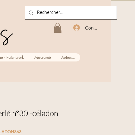
Connexion
ie - Patchwork
Macramé
Autres...
perlé n°30 -céladon
CELADON863