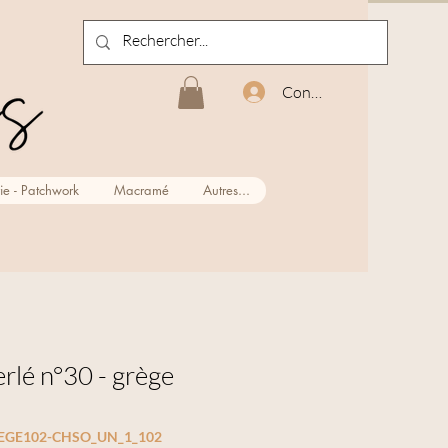
Connexion
ie - Patchwork
Macramé
Autres...
erlé n°30 - grège
REGE102-CHSO_UN_1_102