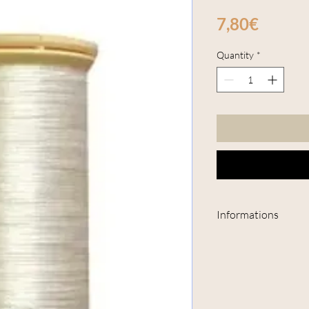
Price
7,80€
Quantity
*
Informations
Tous les fils Fil Au 
sont
FABRIQUES 