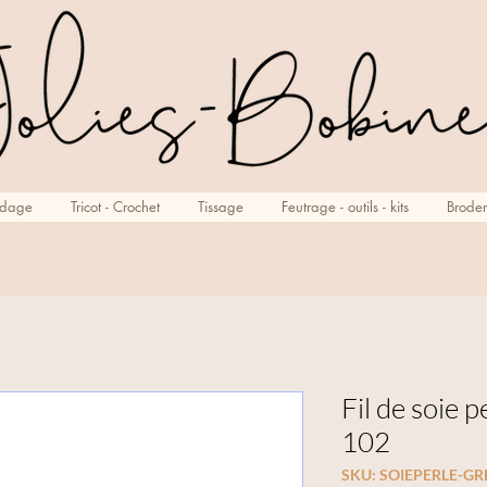
rdage
Tricot - Crochet
Tissage
Feutrage - outils - kits
Broder
Fil de soie p
102
SKU: SOIEPERLE-G