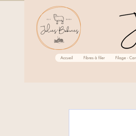
Accueil
Fibres à filer
Filage - Ca