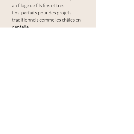
au filage de fils fins et très
fins, parfaits pour des projets
traditionnels comme les châles en
dentelle.
🐑 Microns : 29 à 31 µm
Tous les lots de laine sont
conformes à la
norme Oeko-Tex
Standard 100, EN71-3:2019
Conditionnées par paquet de 100
g environ.
Les paquets ont une tolérance de
poids de +/- 3 % ; les quantités à
l'intérieur de nos paquets seront
envoyées en une seule pièce
continue dans toute la mesure du
possible.