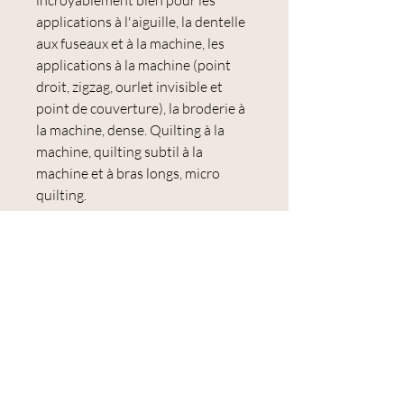
incroyablement bien pour les
applications à l'aiguille, la dentelle
aux fuseaux et à la machine, les
applications à la machine (point
droit, zigzag, ourlet invisible et
point de couverture), la broderie à
la machine, dense. Quilting à la
machine, quilting subtil à la
machine et à bras longs, micro
quilting.
Utilisations :
application à l'aiguille, assemblage
de papier anglais, assemblage à la
main, dentelle aux fuseaux et à la
machine, application à la machine
(point droit, zigzag, ourlet aveugle
et point de couverture), broderie à
la machine, matelassage à la