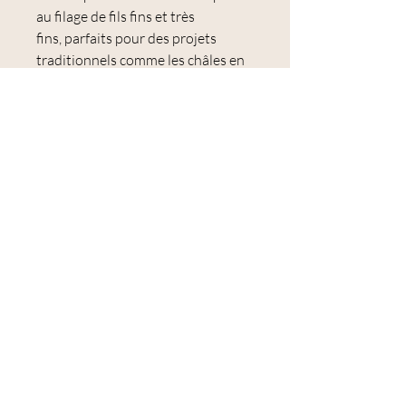
au filage de fils fins et très
fins, parfaits pour des projets
traditionnels comme les châles en
dentelle.
🐑 Microns : 29 à 31 µm
Tous les lots de laine sont
conformes à la
norme Oeko-Tex
Standard 100, EN71-3:2019
Conditionnées par paquet de 100
g environ.
Les paquets ont une tolérance de
poids de +/- 3 % ; les quantités à
l'intérieur de nos paquets seront
envoyées en une seule pièce
continue dans toute la mesure du
possible.
Ce mélange est parfait pour
le