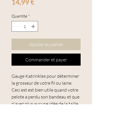
Prix
14,99 €
Quantité
*
Ajouter au panier
Commander et payer
Gauge Katrinkles pour déterminer
la grosseur de votre fil ou laine.
Ceci est est bien utile quand votre
pelote a perdu son bandeau et que
n'avez plus aucune idée de la taille
d'aiguilles à utiliser.
Enroulez votre fil autour de
l'encoche d'un pouce de large