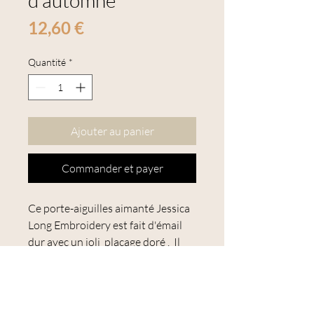
d'automne"
Prix
12,60 €
Quantité
*
Ajouter au panier
Commander et payer
Ce porte-aiguilles aimanté Jessica
Long Embroidery est fait d'émail
dur avec un joli placage doré . Il
représente un corbeau parmi les
feuilles d'automne avec leurs
couleur flamboyantes.
Il se pose sur le dessus de votre