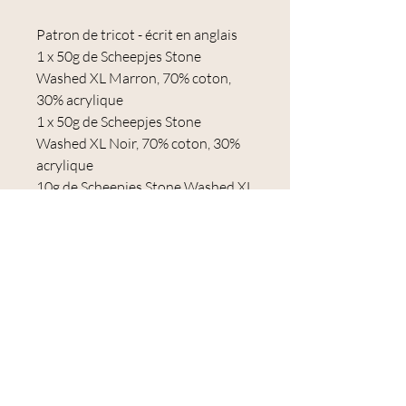
Patron de tricot - écrit en anglais
1 x 50g de Scheepjes Stone
Washed XL Marron, 70% coton,
30% acrylique
1 x 50g de Scheepjes Stone
Washed XL Noir, 70% coton, 30%
acrylique
10g de Scheepjes Stone Washed XL
Crème, 70% coton, 30 % acrylique
Aiguilles à tricoter de 5 mm (US 8)
2 yeux noirs de 12 mm
Mini planche de support en bois
Aiguille à coudre en plastique et fil
à coudre
Rembourrage en polyester
et même le Sac à projet imprimé!