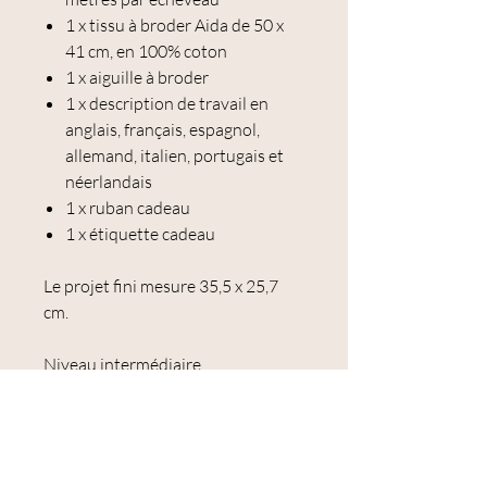
1 x tissu à broder Aida de 50 x
41 cm, en 100% coton
1 x aiguille à broder
1 x description de travail en
anglais, français, espagnol,
allemand, italien, portugais et
néerlandais
1 x ruban cadeau
1 x étiquette cadeau
Le projet fini mesure 35,5 x 25,7
cm.
Niveau intermédiaire
Point de croix - Point arrière -
Point de nœud