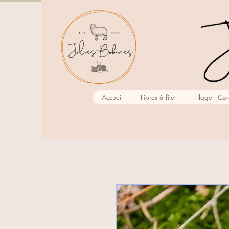
Accueil
Fibres à filer
Filage - Ca