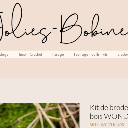
rdage
Tricot - Crochet
Tissage
Feutrage - outils - kits
Broder
Kit de brode
bois WON
SKU : WC-FLK-405