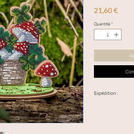
Prix
21,60 €
Quantité
*
Aj
Com
Expédition :
Cet article peut être e
peut avoir une épaisse
Veuillez sélectionner c
votre panier, pour en b