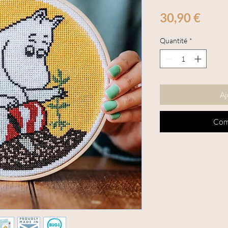
Prix
30,90 €
Quantité
*
Aj
Com