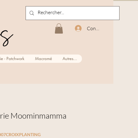
Connexion
ie - Patchwork
Macramé
Autres...
derie Moominmamma
007CROIXPLANTING