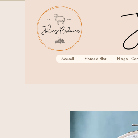
Accueil
Fibres à filer
Filage - Ca