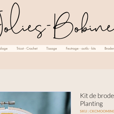
rdage
Tricot - Crochet
Tissage
Feutrage - outils - kits
Broder
Kit de bro
Planting
SKU : CKCMOOMIN