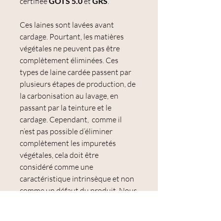
certifiée
GOTS 5.0
et
GRS
.
Ces laines sont lavées avant
cardage. Pourtant, les matières
végétales ne peuvent pas être
complètement éliminées. Ces
types de laine cardée passent par
plusieurs étapes de production, de
la carbonisation au lavage, en
passant par la teinture et le
cardage. Cependant, comme il
n’est pas possible d’éliminer
complètement les impuretés
végétales, cela doit être
considéré comme une
caractéristique intrinsèque et non
comme un défaut du produit. Nous
enlevons le maximum d'impuretés,
ce qui modifie l'aspect du cardage,