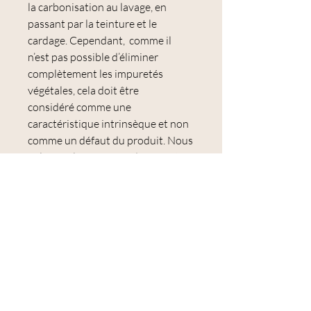
la carbonisation au lavage, en
passant par la teinture et le
cardage. Cependant, comme il
n’est pas possible d’éliminer
complètement les impuretés
végétales, cela doit être
considéré comme une
caractéristique intrinsèque et non
comme un défaut du produit. Nous
enlevons le maximum d'impuretés,
ce qui modifie l'aspect du cardage,
mais il peut en subsister bien sûr.
* * * * * * * *
Maori Carded Wool
in
Sable
is a
bright, versatile fibre for all kinds of