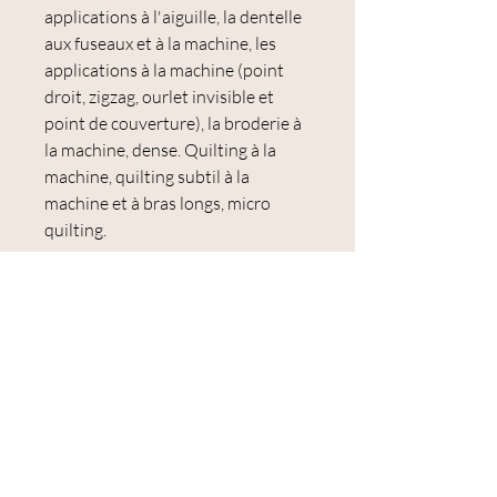
applications à l'aiguille, la dentelle
aux fuseaux et à la machine, les
applications à la machine (point
droit, zigzag, ourlet invisible et
point de couverture), la broderie à
la machine, dense. Quilting à la
machine, quilting subtil à la
machine et à bras longs, micro
quilting.
Utilisations :
application à l'aiguille, assemblage
de papier anglais, assemblage à la
main, dentelle aux fuseaux et à la
machine, application à la machine
(point droit, zigzag, ourlet aveugle
et point de couverture), broderie à
la machine, matelassage à la
machine dense, matelassage subtil