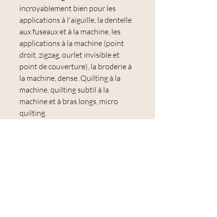
incroyablement bien pour les
applications à l'aiguille, la dentelle
aux fuseaux et à la machine, les
applications à la machine (point
droit, zigzag, ourlet invisible et
point de couverture), la broderie à
la machine, dense. Quilting à la
machine, quilting subtil à la
machine et à bras longs, micro
quilting.
Utilisations :
application à l'aiguille, assemblage
de papier anglais, assemblage à la
main, dentelle aux fuseaux et à la
machine, application à la machine
(point droit, zigzag, ourlet aveugle
et point de couverture), broderie à