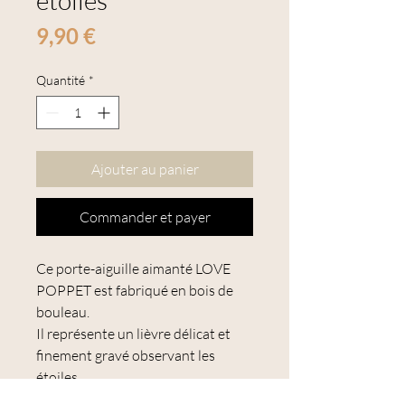
étoiles"
Prix
9,90 €
Quantité
*
Ajouter au panier
Commander et payer
Ce porte-aiguille aimanté LOVE
POPPET est fabriqué en bois de
bouleau.
Il représente un lièvre délicat et
finement gravé observant les
étoiles.
Il se pose sur le dessus de votre