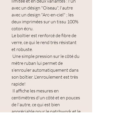
limitée et en deux variantes : l'un
avec un désign "Oiseau", l'autre
avec un design "Arc-en-ciel" ; les
deux imprimées sur un tissu 100%
coton écru.
Le boîtier est renforcé de fibre de
verre, ce qui le rend très résistant
et robuste.
Une simple pression sur le côté du
mètre ruban lui permet de
s'enrouler automatiquement dans
son boîtier. L'enroulement est très
rapide!
Il affiche les mesures en
centimètres d'un côté et en pouces
de l'autre, ce qui est bien
appréciable pour le patchwork et le
quilting.
Il mesure 200 cm de long et 14 mm