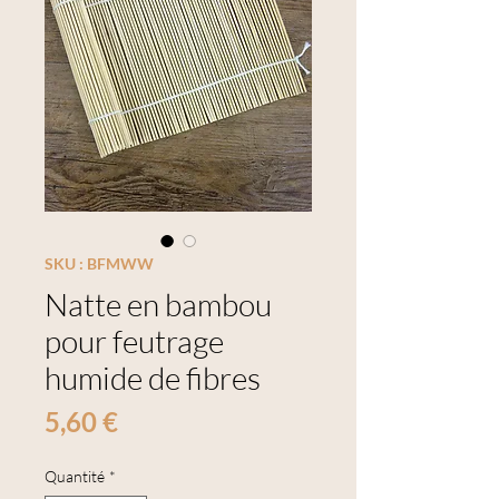
SKU : BFMWW
Natte en bambou
pour feutrage
humide de fibres
Prix
5,60 €
Quantité
*