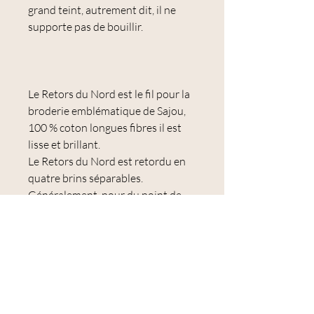
grand teint, autrement dit, il ne
supporte pas de bouillir.
Le Retors du Nord est le fil pour la
broderie emblématique de Sajou,
100 % coton longues fibres il est
lisse et brillant.
Le Retors du Nord est retordu en
quatre brins séparables.
Généralement, pour du point de
croix sur du lin ou de la toile Aïda,
vous utiliserez deux brins. Pour du
passé-plat très fin, vous pourrez ne
prendre qu'un seul brin. Pour de la
broderie créative et libre, vous
pourrez utiliser les quatre brins, ce
qui vous permettra de remplir