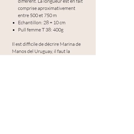
différent. La longueur est en fait
comprise aproximativement
entre 500 et 750 m
Echantillon: 28 = 10 cm
Pull femme T 38: 400g
Il est difficile de décrire Marina de
Manos del Uruguay, il faut la
tricoter pour se rendre compte.
Et les couleurs sont plus
incroyables les unes que les autres
!
Marina est un fil lace
incroyablement léger et doux, idéal
pour tricoter des bijoux de dentelle
des châles, etc..
Les fils/échevaux présentés sont