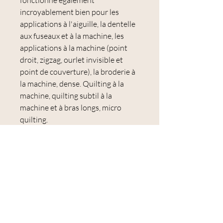
fonctionne également
incroyablement bien pour les
applications à l'aiguille, la dentelle
aux fuseaux et à la machine, les
applications à la machine (point
droit, zigzag, ourlet invisible et
point de couverture), la broderie à
la machine, dense. Quilting à la
machine, quilting subtil à la
machine et à bras longs, micro
quilting.
Utilisations :
application à l'aiguille, assemblage
de papier anglais, assemblage à la
main, dentelle aux fuseaux et à la
machine, application à la machine
(point droit, zigzag, ourlet aveugle
et point de couverture), broderie à