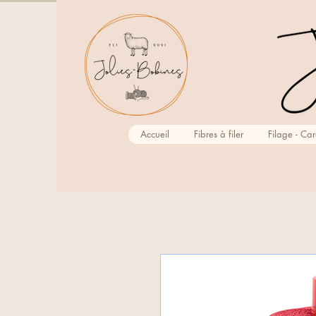
Accueil
Fibres à filer
Filage - Ca