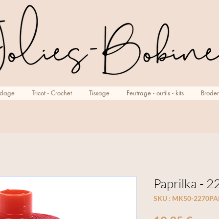
rdage
Tricot - Crochet
Tissage
Feutrage - outils - kits
Broder
Paprilka - 
SKU : MK50-2270P