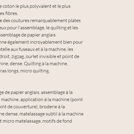
 de coton le plus polyvalent et le plus
s fibres.
onne des coutures remarquablement plates
leux pour l'assemblage, le quilting et les
assemblage de papier anglais
tionne également incroyablement bien pour
entelle aux fuseaux et à la machine, les
roit, zigzag, ourlet invisible et point de
hine, dense. Quilting à la machine,
bras longs, micro quilting.
age de papier anglais, assemblage à la
a machine, application à la machine (point
oint de couverture), broderie à la
ne dense, matelassage subtil à la machine
r et micro matelassage, motifs de fond