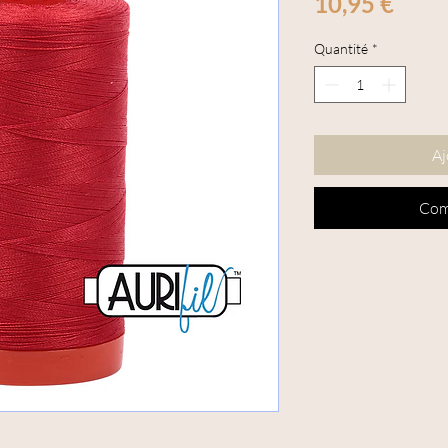
Prix
10,95 €
Quantité
*
Aj
Com