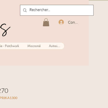
Connexion
ie - Patchwork
Macramé
Autres...
2270
APRIKA1300