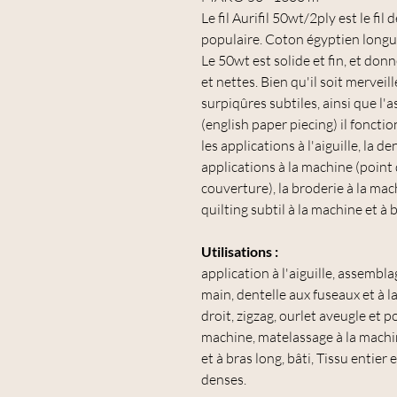
Le fil Aurifil 50wt/2ply est le fil
populaire. Coton égyptien longue
Le 50wt est solide et fin, et d
et nettes. Bien qu'il soit merveil
surpiqûres subtiles, ainsi que l'
(english paper piecing) il fonc
les applications à l'aiguille, la d
applications à la machine (point d
couverture), la broderie à la mac
quilting subtil à la machine et à 
Utilisations :
application à l'aiguille, assembl
main, dentelle aux fuseaux et à l
droit, zigzag, ourlet aveugle et p
machine, matelassage à la machi
et à bras long, bâti, Tissu entie
denses.