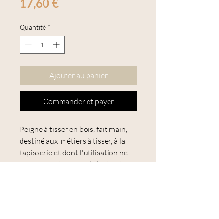
Prix
17,60 €
Quantité
*
Ajouter au panier
Commander et payer
Peigne à tisser en bois, fait main,
destiné aux métiers à tisser, à la
tapisserie et dont l'utilisation ne
génère que très peu d'électricité
statique. Référence CL 58-124. Il
convient aux métiers à tisser de
table Sakiori Open Reed de Clover.
Pratique pour le tissage sergé.