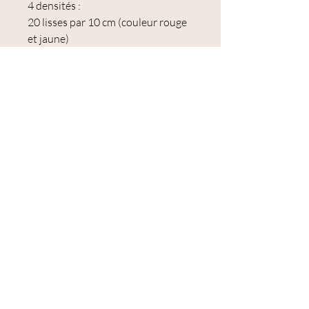
4 densités :
20 lisses par 10 cm (couleur rouge
et jaune)
30 lisses par 10 cm (couleur orange
et jaune)
40 lisses par 10 cm (couleur vert et
jaune)
50 lisses par 10 cm (couleur bleu et
mauve) - CL57-956
Les rayures de couleur mesurent 5
cm de large et servent de repères
Le métier Open Reed en 40 cm
est livré avec un peigne de 30
lisses. (orange et jaune).
Pour ouvrir ou fermer les fils de