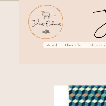
Accueil
Fibres à filer
Filage - Ca