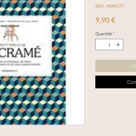
SKU : MAR377
Prix
9,90 €
Quantité
*
Aj
Com