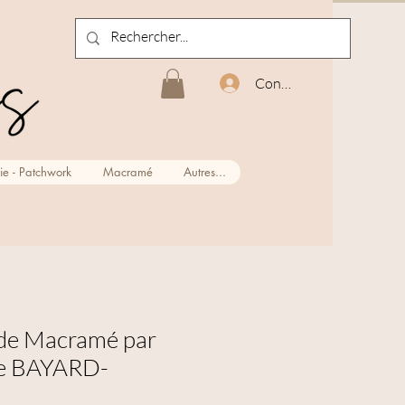
Connexion
ie - Patchwork
Macramé
Autres...
s de Macramé par
le BAYARD-