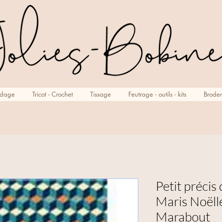
rdage
Tricot - Crochet
Tissage
Feutrage - outils - kits
Broder
Petit préci
Maris Noël
Marabout