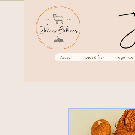
Accueil
Fibres à filer
Filage - Ca