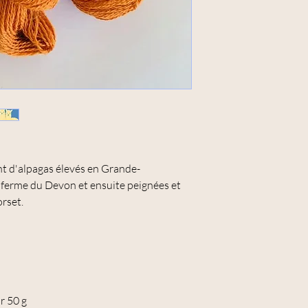
connu pour l'éclat de c
de la population mondi
t d'alpagas élevés en Grande-
e ferme du Devon et ensuite peignées et
orset.
r 50 g