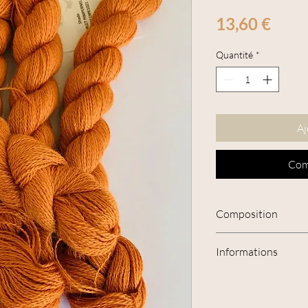
Prix
13,60 €
Quantité
*
Aj
Com
Composition
75% Suri Alpaga 20% 
Informations
Il existe deux types de
Huacaya, une toison fri
une longue toison avec