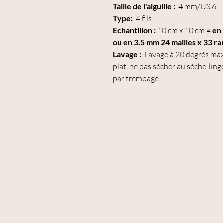
Taille de l'aiguille :
4 mm/US 6.
Type:
4 fils
Echantillon :
10 cm x 10 cm
= en 
ou en 3.5 mm 24 mailles x 33 ra
Lavage :
Lavage à 20 degrés max
plat, ne pas sécher au sèche-lin
par trempage.