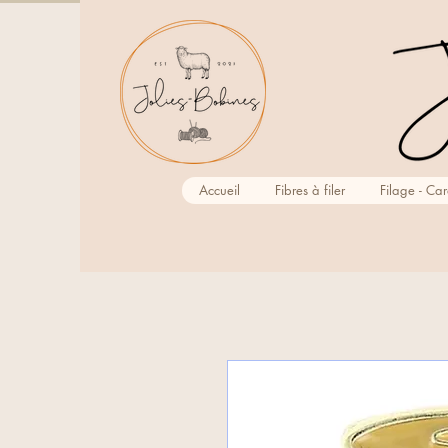
Accueil
Fibres à filer
Filage - Ca