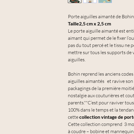
Porte aiguilles aimanté de Bohi
Taille2,5 cm x 2,5 cm
Le porte aiguille aimanté est en
aimant qui permet de le fixer l’ou
pas du tout percé et le tissu ne 
mettre sur tous les supports de v
aiguilles.
Bohin reprend les anciens codes
aiguilles aimantés et ravive son 
packagings de la première moiti
nostalgie aux couturières et cout
parents.""C’est pour raviver tous
100% dans le temps et la tenda
cette
collection vintage de port
Cette collection comprend 3 mo
à coudre – bobine et mannequin)