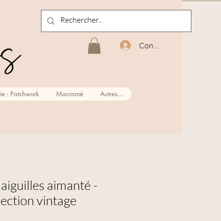
Connexion
ie - Patchwork
Macramé
Autres...
aiguilles aimanté -
lection vintage