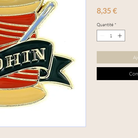
Prix
8,35 €
Quantité
*
Aj
Com