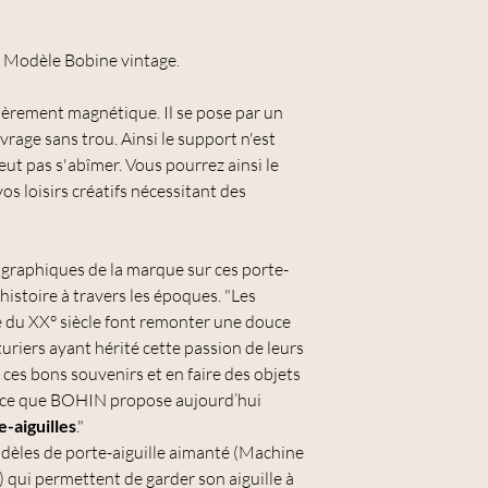
n Modèle Bobine vintage.
tièrement magnétique. Il se pose par un
vrage sans trou. Ainsi le support n'est
peut pas s'abîmer. Vous pourrez ainsi le
os loisirs créatifs nécessitant des
 graphiques de la marque sur ces porte-
histoire à travers les époques. "Les
é du XX° siècle font remonter une douce
uriers ayant hérité cette passion de leurs
 ces bons souvenirs et en faire des objets
nce que BOHIN propose aujourd’hui
e-aiguilles
."
dèles de porte-aiguille aimanté (Machine
 qui permettent de garder son aiguille à