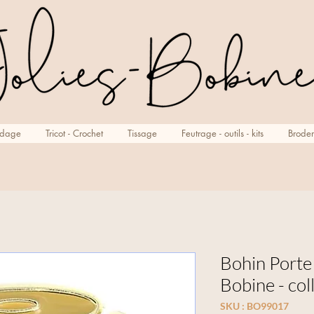
rdage
Tricot - Crochet
Tissage
Feutrage - outils - kits
Broder
Bohin Porte 
Bobine - col
SKU : BO99017