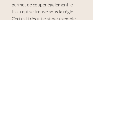
permet de couper également le
tissu qui se trouve sous la règle.
Ceci est très utile si, par exemple,
vous souhaitez couper plusieurs
bandes de tissu à la fois.
La règle dispose de 3 fentes
permettant le passage d'une lame
de cutter rotatif. Cela vous garantit
une découpe parfaitement droite
et régulière de vos tissus. Cette
fente de coupe évite également la
partie du traçage puisque vous
pouvez couper directement.
Règle en acrylique pour plus de
solidité et assurer une
transparence parfaite. Les
graduations en noir et jaune