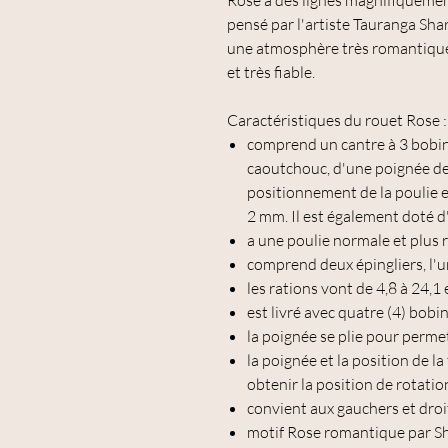
Rose a des lignes magnifiquement
pensé par l'artiste Tauranga Sha
une atmosphère très romantique. I
et très fiable.
Caractéristiques du rouet Rose :
comprend un cantre à 3 bobin
caoutchouc, d'une poignée de 
positionnement de la poulie e
2 mm. Il est également doté d
a une poulie normale et plus 
comprend deux épingliers, l'un 
les rations vont de 4,8 à 24,1 
est livré avec quatre (4) bobi
la poignée se plie pour perme
la poignée et la position de la
obtenir la position de rotatio
convient aux gauchers et droi
motif Rose romantique par S