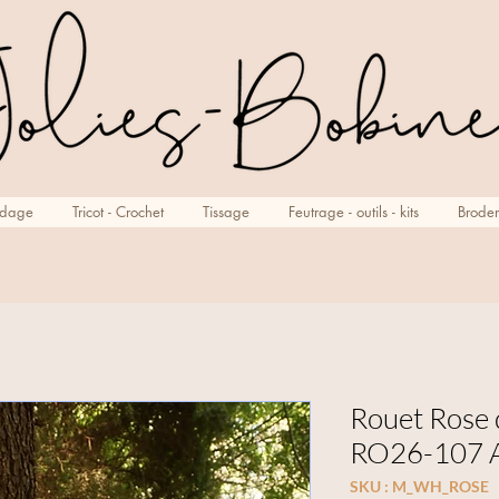
rdage
Tricot - Crochet
Tissage
Feutrage - outils - kits
Broder
Rouet Rose
RO26-107 
SKU : M_WH_ROSE