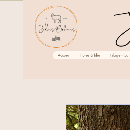
Accueil
Fibres à filer
Filage - Ca