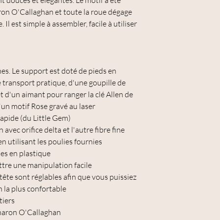
 douces et élégantes. Le motif a été
ron O'Callaghan et toute la roue dégage
l est simple à assembler, facile à utiliser
es. Le support est doté de pieds en
transport pratique, d'une goupille de
t d'un aimant pour ranger la clé Allen de
'un motif Rose gravé au laser
rapide (du Little Gem)
avec orifice delta et l'autre fibre fine
en utilisant les poulies fournies
nes en plastique
ttre une manipulation facile
 tête sont réglables afin que vous puissiez
n la plus confortable
tiers
haron O'Callaghan