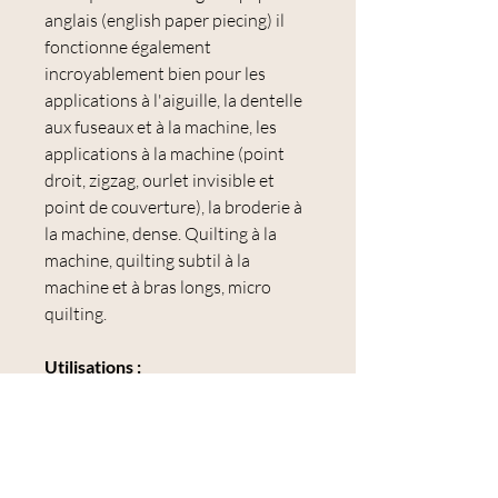
anglais (english paper piecing) il
fonctionne également
incroyablement bien pour les
applications à l'aiguille, la dentelle
aux fuseaux et à la machine, les
applications à la machine (point
droit, zigzag, ourlet invisible et
point de couverture), la broderie à
la machine, dense. Quilting à la
machine, quilting subtil à la
machine et à bras longs, micro
quilting.
Utilisations :
application à l'aiguille, assemblage
de papier anglais, assemblage à la
main, dentelle aux fuseaux et à la
machine, application à la machine