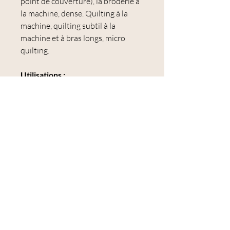
point de couverture), la broderie à
la machine, dense. Quilting à la
machine, quilting subtil à la
machine et à bras longs, micro
quilting.
Utilisations :
application à l'aiguille, assemblage
de papier anglais, assemblage à la
main, dentelle aux fuseaux et à la
machine, application à la machine
(point droit, zigzag, ourlet aveugle
et point de couverture), broderie à
la machine, matelassage à la
machine dense, matelassage subtil
à la machine et à bras long, bâti,
Tissu entier et micro matelassage,
motifs de fond denses.