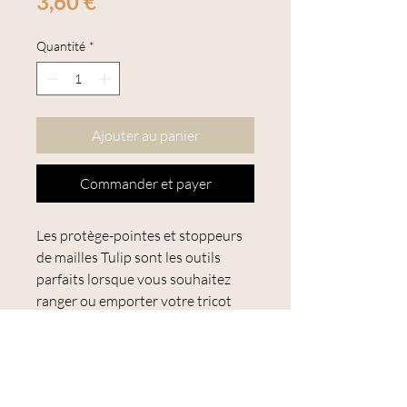
Prix
3,60 €
Quantité
*
Ajouter au panier
Commander et payer
Les protège-pointes et stoppeurs
de mailles Tulip sont les outils
parfaits lorsque vous souhaitez
ranger ou emporter votre tricot
avec vous.
Ils empêchent vos
mailles de glisser hors des aiguilles
à tricoter, protègent les pointes de
ces dernières et garantissent que