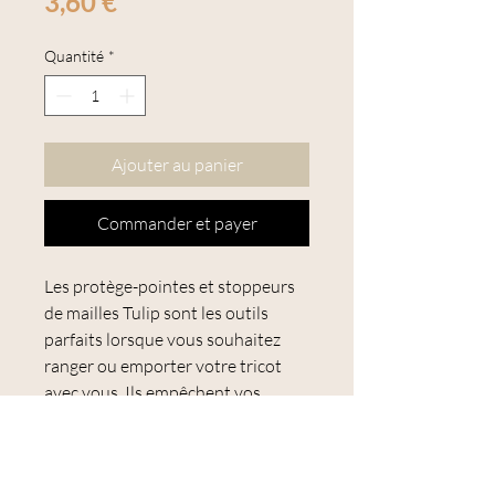
Prix
3,60 €
Quantité
*
Ajouter au panier
Commander et payer
Les protège-pointes et stoppeurs
de mailles Tulip sont les outils
parfaits lorsque vous souhaitez
ranger ou emporter votre tricot
avec vous. Ils empêchent vos
mailles de glisser hors des aiguilles
à tricoter, protègent les pointes de
ces dernières et garantissent que