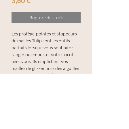
Prix
3,60 €
Rupture de stock
Les protège-pointes et stoppeurs
de mailles Tulip sont les outils
parfaits lorsque vous souhaitez
ranger ou emporter votre tricot
avec vous. Ils empêchent vos
mailles de glisser hors des aiguilles
à tricoter, protègent les pointes de
ces dernières et garantissent que
les aiguilles pointues ne
transpercent votre sac à projet.
Modèle Orange, grand modèle.
Les protège-pointes Tulip ont la
forme d'une tulipe, ce qui garantit
qu'ils ne roulent pas lorsque vous