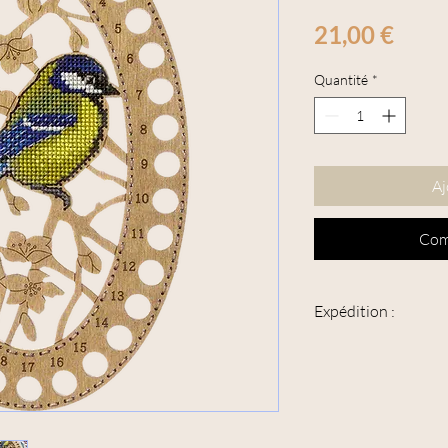
Prix
21,00 €
Quantité
*
Aj
Com
Expédition :
Cet article peut être 
suivie".
L'épaisseur maximum de
supérieure à 3 cm.