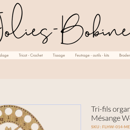
rdage
Tricot - Crochet
Tissage
Feutrage - outils - kits
Broder
Tri-fils org
Mésange Wo
SKU : FLHW-014-M