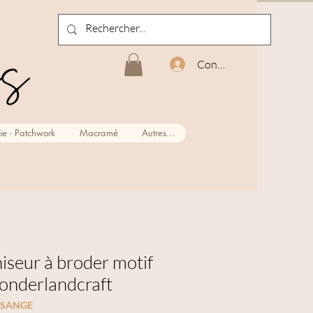
Connexion
ie - Patchwork
Macramé
Autres...
aniseur à broder motif
nderlandcraft
ESANGE