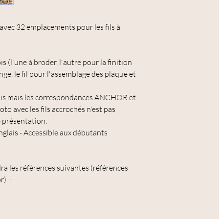
l avec 32 emplacements pour les fils à
 (l'une à broder, l'autre pour la finition
nge, le fil pour l'assemblage des plaque et
urnis mais les correspondances ANCHOR et
o avec les fils accrochés n'est pas
e présentation.
nglais - Accessible aux débutants
udra les références suivantes (références
r) :