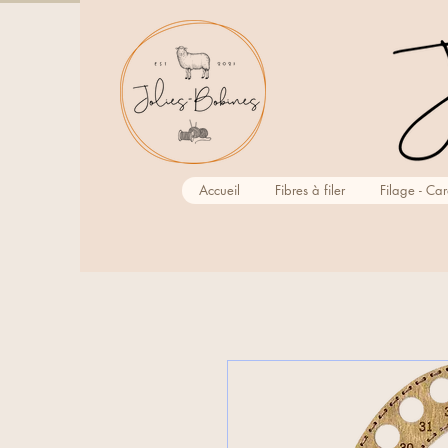
Accueil
Fibres à filer
Filage - Ca