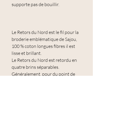
supporte pas de bouillir.
Le Retors du Nord est le fil pour la
broderie emblématique de Sajou,
100 % coton longues fibres il est
lisse et brillant.
Le Retors du Nord est retordu en
quatre brins séparables.
Généralement, pour du point de
croix sur du lin ou de la toile Aïda,
vous utiliserez deux brins. Pour du
passé-plat très fin, vous pourrez ne
prendre qu'un seul brin. Pour de la
broderie créative et libre, vous
pourrez utiliser les quatre brins, ce
qui vous permettra de remplir
rapidement des motifs de taille